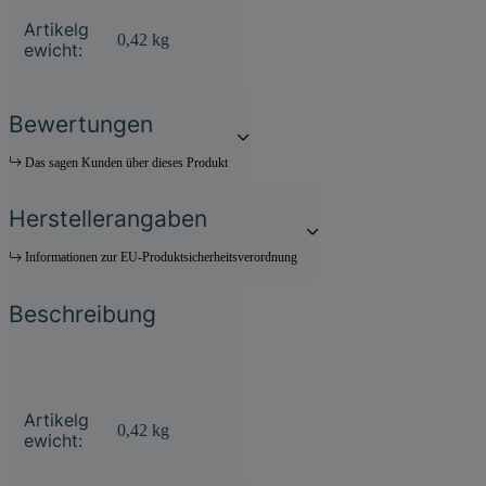
Produkteigenschaft
Wert
Artikelg
0,42
kg
ewicht:
Bewertungen
Das sagen Kunden über dieses Produkt
Herstellerangaben
Informationen zur EU-Produktsicherheitsverordnung
Beschreibung
Produkteigenschaft
Wert
Artikelg
0,42
kg
ewicht: