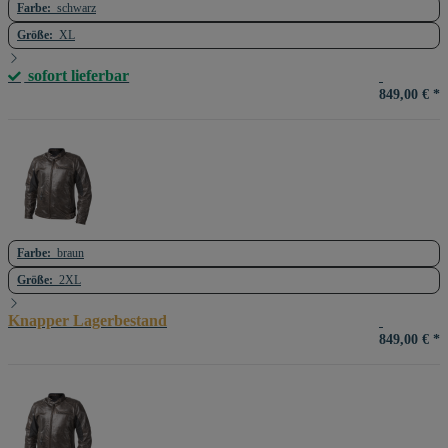
Farbe:
schwarz
Größe:
XL
sofort lieferbar
849,00 €
*
Farbe:
braun
Größe:
2XL
Knapper Lagerbestand
849,00 €
*