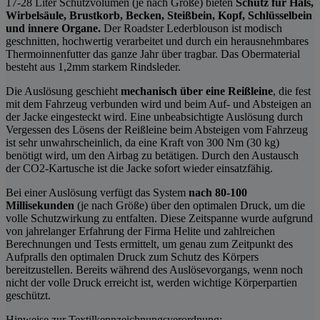
17-28 Liter Schutzvolumen (je nach Größe) bieten
Schutz für Hals,
Wirbelsäule, Brustkorb, Becken, Steißbein, Kopf, Schlüsselbein
und innere Organe.
Der Roadster Lederblouson ist modisch
geschnitten, hochwertig verarbeitet und durch ein herausnehmbares
Thermoinnenfutter das ganze Jahr über tragbar. Das Obermaterial
besteht aus 1,2mm starkem Rindsleder.
Die Auslösung geschieht
mechanisch über eine Reißleine
, die fest
mit dem Fahrzeug verbunden wird und beim Auf- und Absteigen an
der Jacke eingesteckt wird. Eine unbeabsichtigte Auslösung durch
Vergessen des Lösens der Reißleine beim Absteigen vom Fahrzeug
ist sehr unwahrscheinlich, da eine Kraft von 300 Nm (30 kg)
benötigt wird, um den Airbag zu betätigen. Durch den Austausch
der CO2-Kartusche ist die Jacke sofort wieder einsatzfähig.
Bei einer Auslösung verfügt das System
nach 80-100
Millisekunden
(je nach Größe) über den optimalen Druck, um die
volle Schutzwirkung zu entfalten. Diese Zeitspanne wurde aufgrund
von jahrelanger Erfahrung der Firma Helite und zahlreichen
Berechnungen und Tests ermittelt, um genau zum Zeitpunkt des
Aufpralls den optimalen Druck zum Schutz des Körpers
bereitzustellen. Bereits während des Auslösevorgangs, wenn noch
nicht der volle Druck erreicht ist, werden wichtige Körperpartien
geschützt.
Hinweise zur Textilkennzeichnungsverordnung: