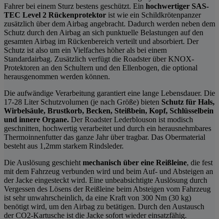
Fahrer bei einem Sturz bestens geschützt. Ein
hochwertiger SAS-
TEC Level 2 Rückenprotektor
ist wie ein Schildkrötenpanzer
zusätzlich über dem Airbag angebracht. Dadurch werden neben dem
Schutz durch den Airbag an sich punktuelle Belastungen auf den
gesamten Airbag im Rückenbereich verteilt und absorbiert. Der
Schutz ist also um ein Vielfaches höher als bei einem
Standardairbag. Zusätzlich verfügt die Roadster über KNOX-
Protektoren an den Schultern und den Ellenbogen, die optional
herausgenommen werden können.
Die aufwändige Verarbeitung garantiert eine lange Lebensdauer. Die
17-28 Liter Schutzvolumen (je nach Größe) bieten
Schutz für Hals,
Wirbelsäule, Brustkorb, Becken, Steißbein, Kopf, Schlüsselbein
und innere Organe.
Der Roadster Lederblouson ist modisch
geschnitten, hochwertig verarbeitet und durch ein herausnehmbares
Thermoinnenfutter das ganze Jahr über tragbar. Das Obermaterial
besteht aus 1,2mm starkem Rindsleder.
Die Auslösung geschieht
mechanisch über eine Reißleine
, die fest
mit dem Fahrzeug verbunden wird und beim Auf- und Absteigen an
der Jacke eingesteckt wird. Eine unbeabsichtigte Auslösung durch
Vergessen des Lösens der Reißleine beim Absteigen vom Fahrzeug
ist sehr unwahrscheinlich, da eine Kraft von 300 Nm (30 kg)
benötigt wird, um den Airbag zu betätigen. Durch den Austausch
der CO2-Kartusche ist die Jacke sofort wieder einsatzfähig.