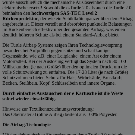
wurde ausschließlich die mechanische Auslöseeinheit durch eine
elektronische ersetzt! Sowohl die e-Turtle 2.0 als auch die Turtle 2.0
beinhalten den
hochwertigen SAS-TEC Level 2
Rückenprotektor
, der wie ein Schildkrötenpanzer über dem Airbag
angebracht ist. Dieser verteilt und absorbiert punktuelle Belastungen
im Rückenbereich effektiv über den gesamten Airbag, was einen
deutlich höheren Schutz als bei einem Standard-Airbag bietet.
Die Turtle Airbag-Systeme zeigen Ihren Technologievorsprung
besonders bei Aufprällen gegen spitze und scharfkantige
Gegenstände, wie z.B. einer Leitplanke, einem Ast oder einem
Motorradteil. Bei der Auslösung verfügt das System nach 80-100
Millisekunden (je nach Größe) über den optimalen Druck, um die
volle Schutzwirkung zu entfalten. Die 17-28 Liter (je nach Größe)
Schutzvolumen bieten Schutz für Hals, Wirbelsäule, Brustkorb,
Becken, Steißbein, Kopf, Schlüsselbein und innere Organe.
Durch einfaches Austauschen der e-Kartusche ist die Weste
sofort wieder einsatzfähig.
Hinweise zur Textilkennzeichnungsverordnung:
Das Obermaterial (ohne Airbag) besteht aus 100% Polyester.
Die Airbag-Technologie
Mit der elektronischen Sturzerkennung der e-Turtle 2.0 wird ein