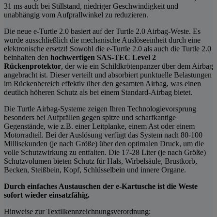
31 ms auch bei Stillstand, niedriger Geschwindigkeit und
unabhängig vom Aufprallwinkel zu reduzieren.
Die neue e-Turtle 2.0 basiert auf der Turtle 2.0 Airbag-Weste. Es
wurde ausschließlich die mechanische Auslöseeinheit durch eine
elektronische ersetzt! Sowohl die e-Turtle 2.0 als auch die Turtle 2.0
beinhalten den
hochwertigen SAS-TEC Level 2
Rückenprotektor
, der wie ein Schildkrötenpanzer über dem Airbag
angebracht ist. Dieser verteilt und absorbiert punktuelle Belastungen
im Rückenbereich effektiv über den gesamten Airbag, was einen
deutlich höheren Schutz als bei einem Standard-Airbag bietet.
Die Turtle Airbag-Systeme zeigen Ihren Technologievorsprung
besonders bei Aufprällen gegen spitze und scharfkantige
Gegenstände, wie z.B. einer Leitplanke, einem Ast oder einem
Motorradteil. Bei der Auslösung verfügt das System nach 80-100
Millisekunden (je nach Größe) über den optimalen Druck, um die
volle Schutzwirkung zu entfalten. Die 17-28 Liter (je nach Größe)
Schutzvolumen bieten Schutz für Hals, Wirbelsäule, Brustkorb,
Becken, Steißbein, Kopf, Schlüsselbein und innere Organe.
Durch einfaches Austauschen der e-Kartusche ist die Weste
sofort wieder einsatzfähig.
Hinweise zur Textilkennzeichnungsverordnung: