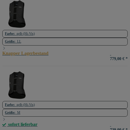
Farbe:
gelb (Hi-Vis)
Größe:
LL
Knapper Lagerbestand
779,00 €
*
Farbe:
gelb (Hi-Vis)
Größe:
M
sofort lieferbar
739,00 €
*