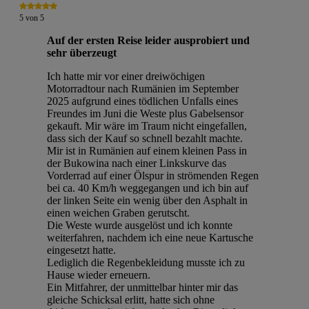
5
von
5
Auf der ersten Reise leider ausprobiert und
sehr überzeugt
Ich hatte mir vor einer dreiwöchigen
Motorradtour nach Rumänien im September
2025 aufgrund eines tödlichen Unfalls eines
Freundes im Juni die Weste plus Gabelsensor
gekauft. Mir wäre im Traum nicht eingefallen,
dass sich der Kauf so schnell bezahlt machte.
Mir ist in Rumänien auf einem kleinen Pass in
der Bukowina nach einer Linkskurve das
Vorderrad auf einer Ölspur in strömenden Regen
bei ca. 40 Km/h weggegangen und ich bin auf
der linken Seite ein wenig über den Asphalt in
einen weichen Graben gerutscht.
Die Weste wurde ausgelöst und ich konnte
weiterfahren, nachdem ich eine neue Kartusche
eingesetzt hatte.
Lediglich die Regenbekleidung musste ich zu
Hause wieder erneuern.
Ein Mitfahrer, der unmittelbar hinter mir das
gleiche Schicksal erlitt, hatte sich ohne