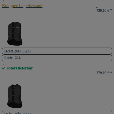
Knapper Lagerbestand
739,00 €
*
Farbe:
gelb (Hi-Vis)
Größe:
XLL
sofort lieferbar
779,00 €
*
Farbe:
gelb (Hi-Vis)