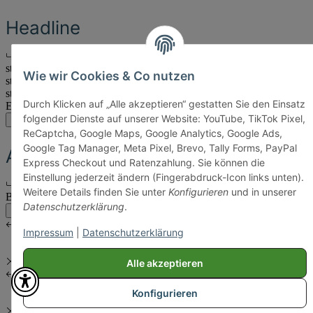
Headline
Eine Subline
static content
Wie wir Cookies & Co nutzen
static content
start
Durch Klicken auf „Alle akzeptieren“ gestatten Sie den Einsatz
Ende
folgender Dienste auf unserer Website: YouTube, TikTok Pixel,
main:another
main
account
ReCaptcha, Google Maps, Google Analytics, Google Ads,
Google Tag Manager, Meta Pixel, Brevo, Tally Forms, PayPal
Another Headline
Express Checkout und Ratenzahlung. Sie können die
Einstellung jederzeit ändern (Fingerabdruck-Icon links unten).
Eine Subline
Weitere Details finden Sie unter
Konfigurieren
und in unserer
Body Content
Datenschutzerklärung
.
main:another
main
Impressum
|
Datenschutzerklärung
Alle akzeptieren
Konfigurieren