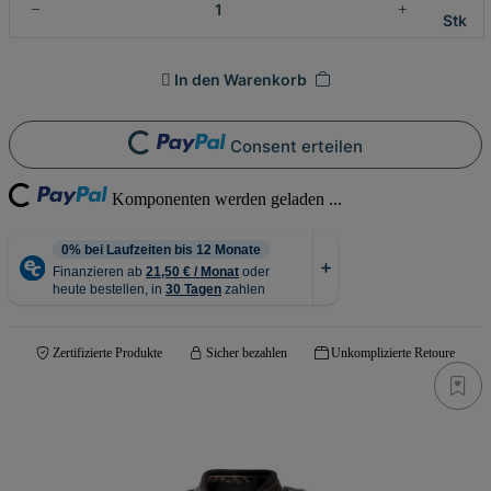
Stk
In den Warenkorb
Loading...
Consent erteilen
ng...
Komponenten werden geladen ...
Zertifizierte Produkte
Sicher bezahlen
Unkomplizierte Retoure