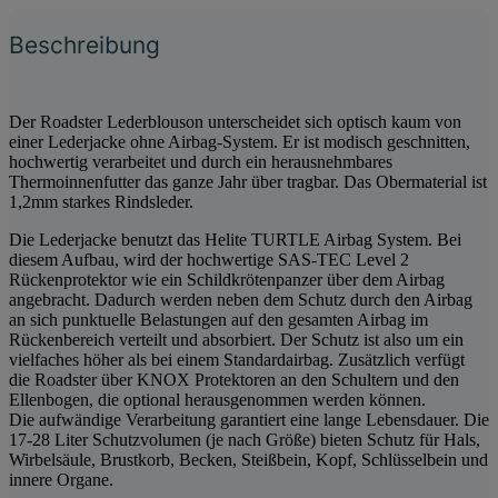
Beschreibung
Der Roadster Lederblouson unterscheidet sich optisch kaum von
einer Lederjacke ohne Airbag-System. Er ist modisch geschnitten,
hochwertig verarbeitet und durch ein herausnehmbares
Thermoinnenfutter das ganze Jahr über tragbar. Das Obermaterial ist
1,2mm starkes Rindsleder.
Die Lederjacke benutzt das Helite TURTLE Airbag System. Bei
diesem Aufbau, wird der hochwertige SAS-TEC Level 2
Rückenprotektor wie ein Schildkrötenpanzer über dem Airbag
angebracht. Dadurch werden neben dem Schutz durch den Airbag
an sich punktuelle Belastungen auf den gesamten Airbag im
Rückenbereich verteilt und absorbiert. Der Schutz ist also um ein
vielfaches höher als bei einem Standardairbag. Zusätzlich verfügt
die Roadster über KNOX Protektoren an den Schultern und den
Ellenbogen, die optional herausgenommen werden können.
Die aufwändige Verarbeitung garantiert eine lange Lebensdauer. Die
17-28 Liter Schutzvolumen (je nach Größe) bieten Schutz für Hals,
Wirbelsäule, Brustkorb, Becken, Steißbein, Kopf, Schlüsselbein und
innere Organe.