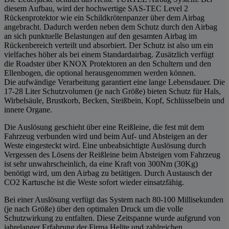
diesem Aufbau, wird der hochwertige SAS-TEC Level 2
Rückenprotektor wie ein Schildkrötenpanzer über dem Airbag
angebracht. Dadurch werden neben dem Schutz durch den Airbag
an sich punktuelle Belastungen auf den gesamten Airbag im
Rückenbereich verteilt und absorbiert. Der Schutz ist also um ein
vielfaches höher als bei einem Standardairbag. Zusätzlich verfügt
die Roadster über KNOX Protektoren an den Schultern und den
Ellenbogen, die optional herausgenommen werden können.
Die aufwändige Verarbeitung garantiert eine lange Lebensdauer. Die
17-28 Liter Schutzvolumen (je nach Größe) bieten Schutz für Hals,
Wirbelsäule, Brustkorb, Becken, Steißbein, Kopf, Schlüsselbein und
innere Organe.
Die Auslösung geschieht über eine Reißleine, die fest mit dem
Fahrzeug verbunden wird und beim Auf- und Absteigen an der
Weste eingesteckt wird. Eine unbeabsichtigte Auslösung durch
Vergessen des Lösens der Reißleine beim Absteigen vom Fahrzeug
ist sehr unwahrscheinlich, da eine Kraft von 300Nm (30Kg)
benötigt wird, um den Airbag zu betätigen. Durch Austausch der
CO2 Kartusche ist die Weste sofort wieder einsatzfähig.
Bei einer Auslösung verfügt das System nach 80-100 Millisekunden
(je nach Größe) über den optimalen Druck um die volle
Schutzwirkung zu entfalten. Diese Zeitspanne wurde aufgrund von
jahrelanger Erfahrung der Firma Helite und zahlreichen