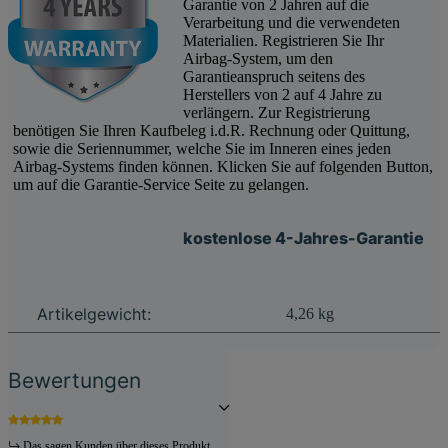
Garantie von 2 Jahren auf die
Verarbeitung und die verwendeten
Materialien. Registrieren Sie Ihr
Airbag-System, um den
Garantieanspruch seitens des
Herstellers von 2 auf 4 Jahre zu
verlängern. Zur Registrierung
benötigen Sie Ihren Kaufbeleg i.d.R. Rechnung oder Quittung,
sowie die Seriennummer, welche Sie im Inneren eines jeden
Airbag-Systems finden können. Klicken Sie auf folgenden Button,
um auf die Garantie-Service Seite zu gelangen.
kostenlose 4-Jahres-Garantie
Produkteigenschaft
Wert
Artikelgewicht:
4,26
kg
Bewertungen
Das sagen Kunden über dieses Produkt