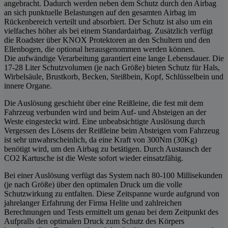
angebracht. Dadurch werden neben dem Schutz durch den Airbag
an sich punktuelle Belastungen auf den gesamten Airbag im
Rückenbereich verteilt und absorbiert. Der Schutz ist also um ein
vielfaches höher als bei einem Standardairbag. Zusätzlich verfügt
die Roadster über KNOX Protektoren an den Schultern und den
Ellenbogen, die optional herausgenommen werden können.
Die aufwändige Verarbeitung garantiert eine lange Lebensdauer. Die
17-28 Liter Schutzvolumen (je nach Größe) bieten Schutz für Hals,
Wirbelsäule, Brustkorb, Becken, Steißbein, Kopf, Schlüsselbein und
innere Organe.
Die Auslösung geschieht über eine Reißleine, die fest mit dem
Fahrzeug verbunden wird und beim Auf- und Absteigen an der
Weste eingesteckt wird. Eine unbeabsichtigte Auslösung durch
Vergessen des Lösens der Reißleine beim Absteigen vom Fahrzeug
ist sehr unwahrscheinlich, da eine Kraft von 300Nm (30Kg)
benötigt wird, um den Airbag zu betätigen. Durch Austausch der
CO2 Kartusche ist die Weste sofort wieder einsatzfähig.
Bei einer Auslösung verfügt das System nach 80-100 Millisekunden
(je nach Größe) über den optimalen Druck um die volle
Schutzwirkung zu entfalten. Diese Zeitspanne wurde aufgrund von
jahrelanger Erfahrung der Firma Helite und zahlreichen
Berechnungen und Tests ermittelt um genau bei dem Zeitpunkt des
Aufpralls den optimalen Druck zum Schutz des Körpers