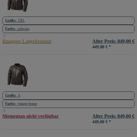
Größe:
5XL
Farbe:
schwarz
Knapper Lagerbestand
Alter Preis: 849,00 €
449,00 €
*
Größe:
S
Farbe:
vintage braun
Momentan nicht verfügbar
Alter Preis: 849,00 €
449,00 €
*