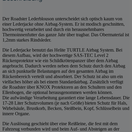
Der Roadster Lederblouson unterscheidet sich optisch kaum von
einer Lederjacke ohne Airbag-System. Er ist modisch geschnitten,
hochwertig verarbeitet und durch ein herausnehmbares
Thermoinnenfutter das ganze Jahr über tragbar. Das Obermaterial ist
1,2mm starkes Rindsleder.
Die Lederjacke benutzt das Helite TURTLE Airbag System. Bei
diesem Aufbau, wird der hochwertige SAS-TEC Level 2
Rückenprotektor wie ein Schildkrötenpanzer über dem Airbag
angebracht. Dadurch werden neben dem Schutz durch den Airbag
an sich punktuelle Belastungen auf den gesamten Airbag im
Rückenbereich verteilt und absorbiert. Der Schutz ist also um ein
vielfaches höher als bei einem Standardairbag. Zusätzlich verfügt
die Roadster über KNOX Protektoren an den Schultern und den
Ellenbogen, die optional herausgenommen werden können.
Die aufwändige Verarbeitung garantiert eine lange Lebensdauer. Die
17-28 Liter Schutzvolumen (je nach Größe) bieten Schutz für Hals,
Wirbelsäule, Brustkorb, Becken, Steißbein, Kopf, Schlüsselbein und
innere Organe.
Die Auslösung geschieht über eine Reißleine, die fest mit dem
Fahrzeug verbunden wird und beim Auf- und Absteigen an der