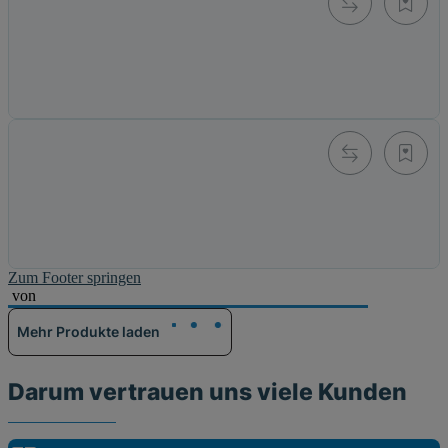
Turtle 2.0 Hi-Vis XL B-Ware
Alter Preis: 599,00 €
499,00 €
*
Momentan nicht verfügbar
Turtle 2.0 royal blau XS
Alter Preis: 599,00 €
399,00 €
*
Knapper Lagerbestand
Zum Footer springen
von
Mehr Produkte laden
Darum vertrauen uns viele Kunden