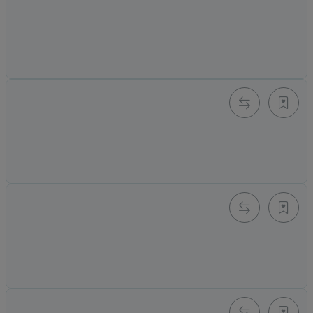
Roadster (1.0)
Alter Preis: 849,00 €
449,00 €
*
Auf Lager in Variationen
Custom Leder Weste Gr. XL
Alter Preis: 689,00 €
399,00 €
*
Momentan nicht verfügbar
e-GP-AIR 2.0 L
839,00 €
*
Für Sie bestellbar