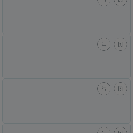
e-GP-AIR 2.0 L B-Ware
Alter Preis: 839,00 €
629,00 €
*
Momentan nicht verfügbar
e-GP-AIR 2.0 XL
839,00 €
*
Knapper Lagerbestand
e-Turtle Hi-Vis S B-Ware
Alter Preis: 739,00 €
630,00 €
*
Momentan nicht verfügbar