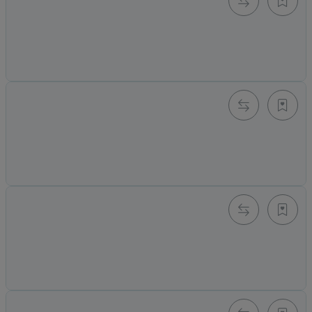
Innenfutter für Helite Touring B Airbag Jacke - Gr. 4XL
Alter Preis: 45,00 €
35,00 €
*
Knapper Lagerbestand
Roadster (1.0) vintage braun L
Alter Preis: 849,00 €
449,00 €
*
Momentan nicht verfügbar
Turtle 2.0 Hi-Vis XL *Sale* Artikel
Alter Preis: 599,00 €
509,00 €
*
Momentan nicht verfügbar