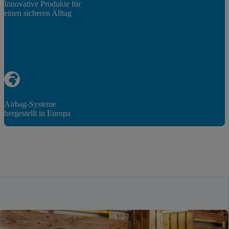
Innovative Produkte für
einen sicheren Alltag
Airbag-Systeme
hergestellt in Europa