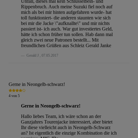
Unfall, dieses mal kein Schlüsselbein- und
Rippenbruch. Auch meine Suzuki fiel noch auf
mich als bei mir hinten aufgefahren wurde- hat
toll funktioniert- die anderen staunten wie sich
bei mir die Jacke \"aufknallte\" und mir nichts
passiert ist- ich auch. War gut investiertes Geld,
hätte ich schon früher tun sollen. Hab dann mal
gleich zwei neue Patronen bestellt... Mit
freundlichen Grüßen aus Schleiz Gerald Janke
Gerald J
,
07.05.2017
Gerne in Neongelb-schwarz!
4
von
5
Gerne in Neongelb-schwarz!
Hallo liebes Team, ich wäre schon an der
Ganzjahres Tourenjacke interessiert, aber bietet
Ihr diese vielleicht auch in Neongelb-Schwarz
an? Ist eigentlich die einzige Kombination die ich