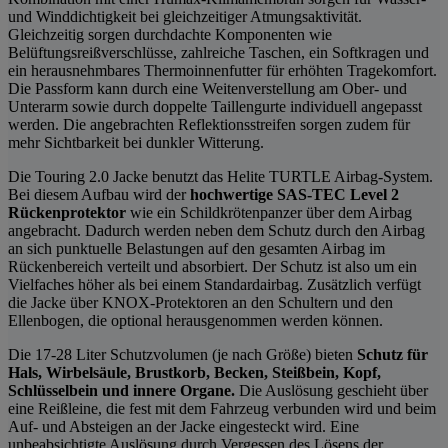
und Winddichtigkeit bei gleichzeitiger Atmungsaktivität.
Gleichzeitig sorgen durchdachte Komponenten wie
Belüftungsreißverschlüsse, zahlreiche Taschen, ein Softkragen und
ein herausnehmbares Thermoinnenfutter für erhöhten Tragekomfort.
Die Passform kann durch eine Weitenverstellung am Ober- und
Unterarm sowie durch doppelte Taillengurte individuell angepasst
werden. Die angebrachten Reflektionsstreifen sorgen zudem für
mehr Sichtbarkeit bei dunkler Witterung.
Die Touring 2.0 Jacke benutzt das Helite TURTLE Airbag-System.
Bei diesem Aufbau wird der
hochwertige SAS-TEC Level 2
Rückenprotektor
wie ein Schildkrötenpanzer über dem Airbag
angebracht. Dadurch werden neben dem Schutz durch den Airbag
an sich punktuelle Belastungen auf den gesamten Airbag im
Rückenbereich verteilt und absorbiert. Der Schutz ist also um ein
Vielfaches höher als bei einem Standardairbag. Zusätzlich verfügt
die Jacke über KNOX-Protektoren an den Schultern und den
Ellenbogen, die optional herausgenommen werden können.
Die 17-28 Liter Schutzvolumen (je nach Größe) bieten
Schutz für
Hals, Wirbelsäule, Brustkorb, Becken, Steißbein, Kopf,
Schlüsselbein und innere Organe.
Die Auslösung geschieht über
eine Reißleine, die fest mit dem Fahrzeug verbunden wird und beim
Auf- und Absteigen an der Jacke eingesteckt wird. Eine
unbeabsichtigte Auslösung durch Vergessen des Lösens der