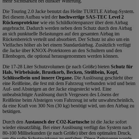
mehr Sichtbarkeit bei dunkler Witterung.
Die Touring 2.0 Jacke benutzt das Helite TURTLE Airbag-System.
Bei diesem Aufbau wird der
hochwertige SAS-TEC Level 2
Rückenprotektor
wie ein Schildkrötenpanzer über dem Airbag
angebracht. Dadurch werden neben dem Schutz durch den Airbag
an sich punktuelle Belastungen auf den gesamten Airbag im
Rückenbereich verteilt und absorbiert. Der Schutz ist also um ein
Vielfaches höher als bei einem Standardairbag. Zusätzlich verfügt
die Jacke über KNOX-Protektoren an den Schultern und den
Ellenbogen, die optional herausgenommen werden können.
Die 17-28 Liter Schutzvolumen (je nach Größe) bieten
Schutz für
Hals, Wirbelsäule, Brustkorb, Becken, Steißbein, Kopf,
Schlüsselbein und innere Organe.
Die Auslösung geschieht über
eine Reißleine, die fest mit dem Fahrzeug verbunden wird und beim
Auf- und Absteigen an der Jacke eingesteckt wird. Eine
unbeabsichtigte Auslösung durch Vergessen des Lösens der
Reißleine beim Absteigen vom Fahrzeug ist sehr unwahrscheinlich,
da eine Kraft von 300 Nm (30 kg) benötigt wird, um den Airbag zu
betätigen.
Durch den
Austausch der CO2-Kartusche
ist die Jacke sofort
wieder einsatzfähig. Bei einer Auslösung verfügt das System nach
80-100 Millisekunden (je nach Größe) über den optimalen Druck,
um die volle Schutzwirkung zu entfalten. Diese Zeitspanne wurde