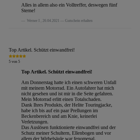
Alles in allem also ein Volltreffer, deswegen fünf
Sterne!
Werner I
,
26.04.2021
Gutschein erhalten
Top Artikel. Schützt einwandfrei!
5
von
5
Top Artikel. Schützt einwandfrei!
Am Donnerstag hatte ich einen schweren Unfall
mit meinem Motorrad. Ein Autofahrer hat mich
nicht gesehen und ist mir in die Seite gefahren.
Mein Motorrad erlitt einen Totalschaden.
Dank Ihres Produkts, der Helite Touringjacke,
habe ich bis auf ein paar Prellungen im
Beckenbereich und am Knie, keinerlei
Verletzungen.
Das Auslösen funktionierte einwandfrei und der
Schutz meiner Schultern, Ellenbogen und vor
allem der Wirbelsäule war fenomenal.