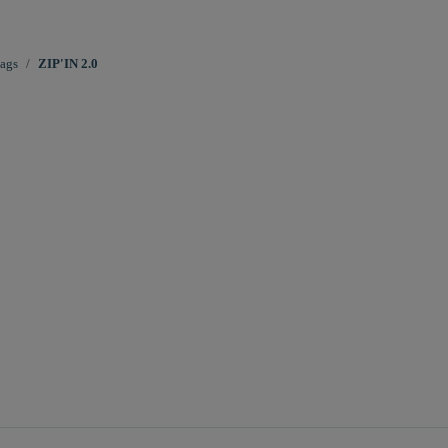
bags
ZIP'IN 2.0